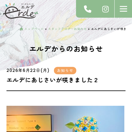
トップページ
»
スタッフブログ・お知らせ
»
エルデにあじさいが咲きま
エルデからのお知らせ
2026年6月22日(月)
お知らせ
エルデにあじさいが咲きました２