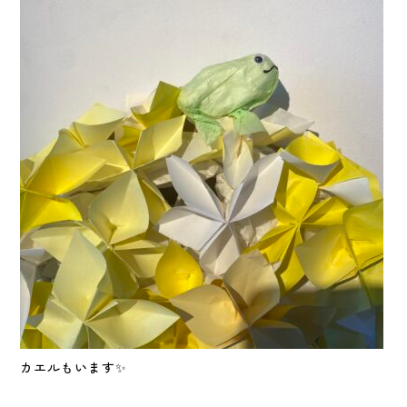
カエルもいます✨