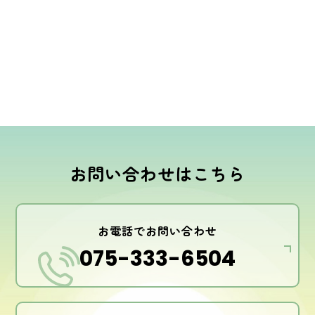
お問い合わせはこちら
お電話でお問い合わせ
075-333-6504