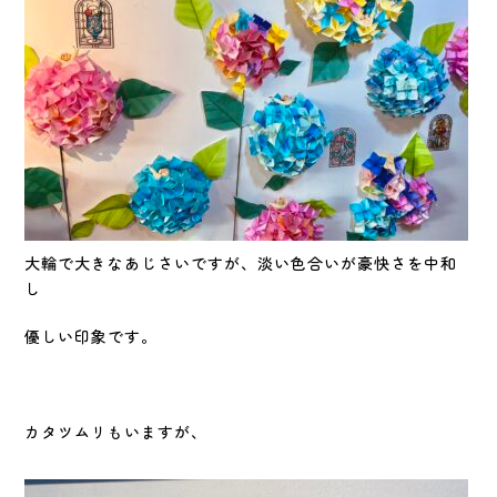
大輪で大きなあじさいですが、淡い色合いが豪快さを中和
し
優しい印象です。
カタツムリもいますが、