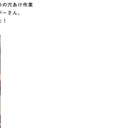
めの穴あけ作業
バーさん、
た！