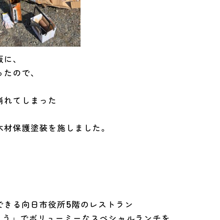
板に、
ったので、
。
崩れてしまった
木材保護塗装を施しました。
できる向日市役所5階のレストラン
ANAむこう」でボリューミーなスペシャルランチを