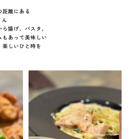
の距離にある
」さん
から揚げ、パスタ、
ムもあって美味しい
、楽しいひと時を